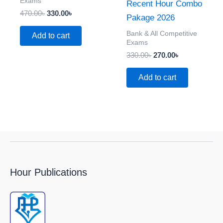
Exams
Recent Hour Combo
470.00
৳
330.00
৳
Pakage 2026
Bank & All Competitive
Add to cart
Exams
330.00
৳
270.00
৳
Add to cart
Hour Publications