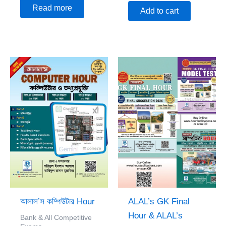
Read more
Add to cart
Original
Current
Original
Current
price
price
price
price
was:
is:
was:
is:
470.00৳.
330.00৳.
330.00৳.
270.00৳.
আলাল’স কম্পিউটার Hour
ALAL’s GK Final
Hour & ALAL’s
Bank & All Competitive