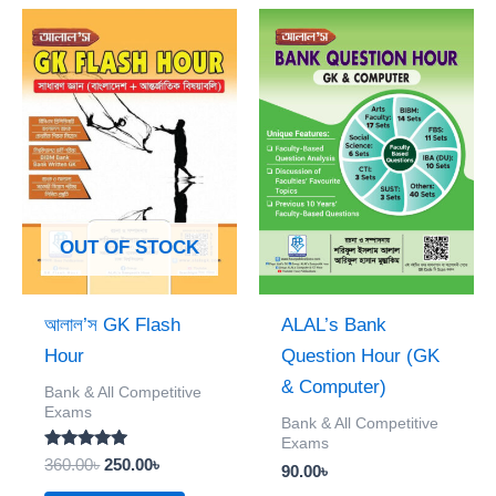
Original
Current
price
price
was:
is:
360.00৳.
250.00৳.
OUT OF STOCK
আলাল’স GK Flash
ALAL’s Bank
Hour
Question Hour (GK
& Computer)
Bank & All Competitive
Exams
Bank & All Competitive
Exams
Rated
360.00
৳
250.00
৳
90.00
৳
5.00
out of 5