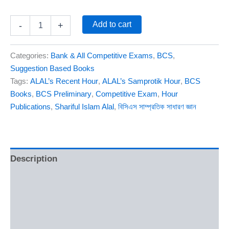
Add to cart
-
+
Categories:
Bank & All Competitive Exams
,
BCS
,
Suggestion Based Books
Tags:
ALAL’s Recent Hour
,
ALAL’s Samprotik Hour
,
BCS
Books
,
BCS Preliminary
,
Competitive Exam
,
Hour
Publications
,
Shariful Islam Alal
,
বিসিএস সাম্প্রতিক সাধারণ জ্ঞান
Description
Additional information
Reviews (0)
Q & A