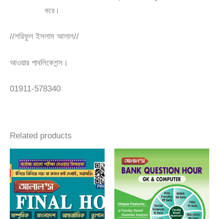
করে।
//শরিফুল ইসলাম আলাল//
আওয়ার পাবলিকেশন্স।
01911-578340
Related products
Original
Current
price
price
was:
is:
280.00৳.
220.00৳.