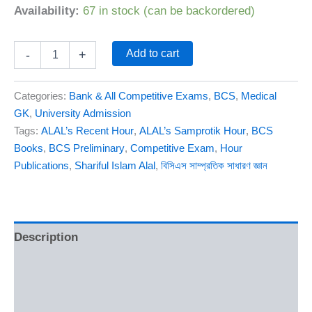
Availability:
67 in stock (can be backordered)
Add to cart
-
+
Categories:
Bank & All Competitive Exams
,
BCS
,
Medical
GK
,
University Admission
Tags:
ALAL’s Recent Hour
,
ALAL’s Samprotik Hour
,
BCS
Books
,
BCS Preliminary
,
Competitive Exam
,
Hour
Publications
,
Shariful Islam Alal
,
বিসিএস সাম্প্রতিক সাধারণ জ্ঞান
Description
Additional information
Reviews (0)